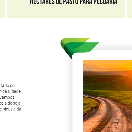
HECTARES DE PASTO PARA PECUÁRIA
stado do
m da Cidade
s Campos
ola de soja,
de pinus e da