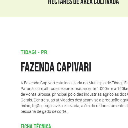
HECTARES DE ÁREA CULTIVADA
TIBAGI - PR
FAZENDA cAPIVARI
A Fazenda Capivari esta localizada no Município de Tibagi, E
Paraná, com altitude de aproximadamente 1.000m e a 120k
de Ponta Grossa, principal polo das industrias agrícolas do
Gerais. Dentre suas atividades destacam-se a produção agríc
milho, feijão, trigo, aveia e cevada, além do reflorestamento 
pecuária de gado de corte.
FICHA TÉCNICA